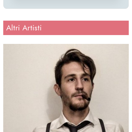
Altri Artisti
Età
: 26
Altezza
: 193
Peso
: 90
Regione
: Lazio