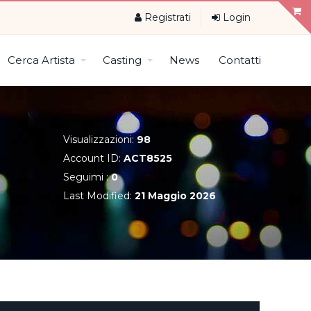
Registrati
Login
Cerca Artista
Casting
News
Contatti
Visualizzazioni:
98
Account ID:
ACT8525
Seguimi :
0
Last Modified:
21 Maggio 2026