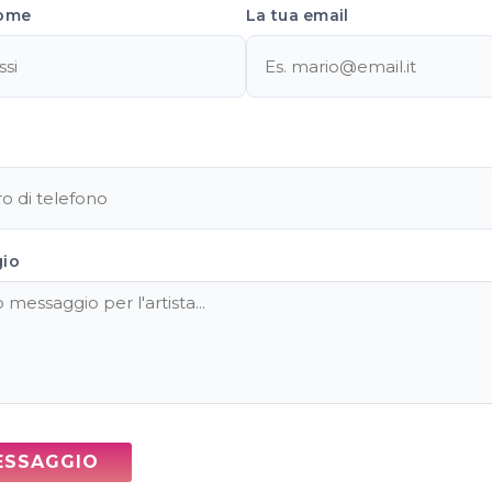
ome
La tua email
gio