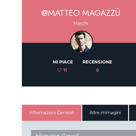
@MATTEO MAGAZZÙ
Maschi
MI PIACE
RECENSIONE
11
0
Informazioni Generali
Altre immagini
Informazioni Generali