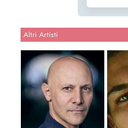
Altri Artisti
Altezza
: 180
Altezz
Peso
: 70
Peso