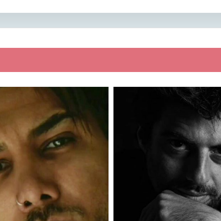
a
: 178
Altezza
: 175
: 80
Peso
: 85
Regione
: Campania