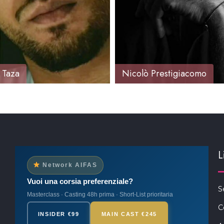
 Taza
Nicolò Prestigiacomo
L
Network AIFAS
Vuoi una corsia preferenziale?
S
Masterclass · Casting 48h prima · Short-List prioritaria
C
INSIDER €99
MAIN CAST €245