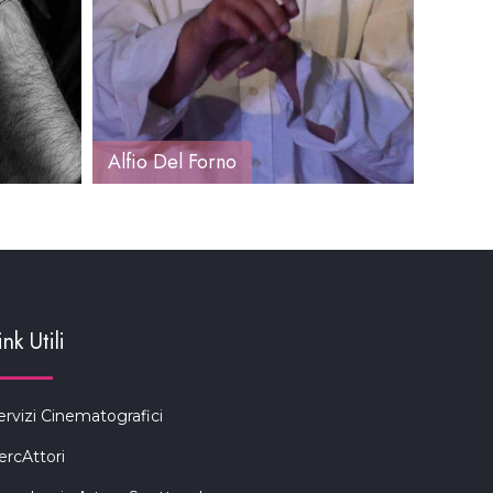
Alfio Del Forno
Luigi 
ink Utili
ervizi Cinematografici
ercAttori