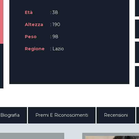
Età
: 38
Altezza
: 190
Peso
: 98
Regione
: Lazio
Biografia
Premi E Riconoscimenti
Recensioni