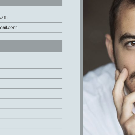
affi
ail.com