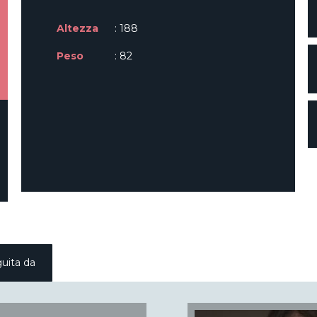
Altezza
: 188
Peso
: 82
uita da