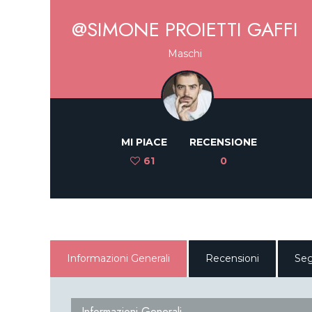
@SIMONE PROIETTI GAFFI
Maschi
MI PIACE
RECENSIONE
61
0
Informazioni Generali
Recensioni
Seg
Informazioni Generali