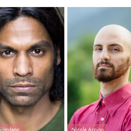
: 28
Età
: 34
a
: 170
Altezza
: 165
: 65
Peso
: 65
ne
: Marche
Regione
: Lazio
Giordano
Nicola Arpino