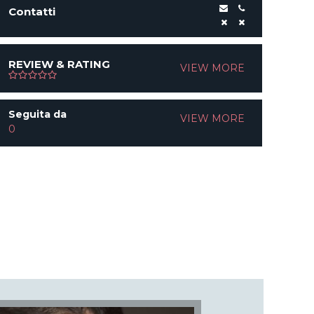
Contatti
REVIEW & RATING
VIEW MORE
Seguita da
VIEW MORE
0