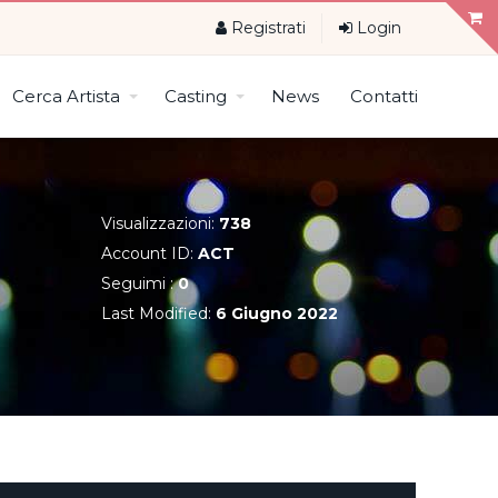
Registrati
Login
Cerca Artista
Casting
News
Contatti
Visualizzazioni:
738
Account ID:
ACT
Seguimi :
0
Last Modified:
6 Giugno 2022