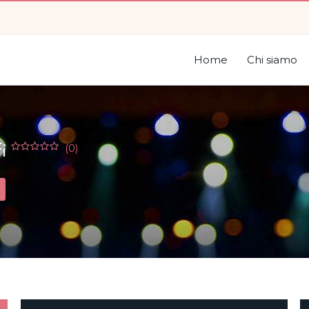
Home
Chi siamo
i
(0)