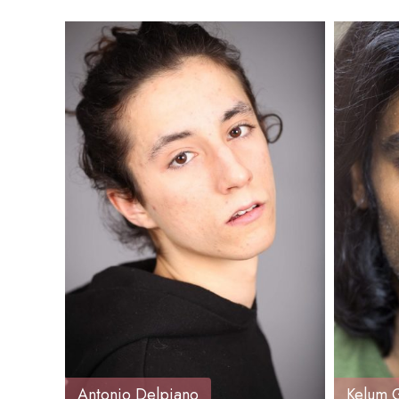
Altezza
: 178
Età
Peso
: 75
Altezz
Regione
: Piemonte
Peso
Regio
Antonio Delpiano
Kelum 