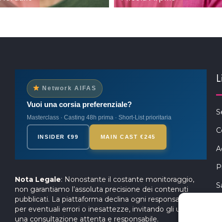
L
Network AIFAS
Vuoi una corsia preferenziale?
S
Masterclass · Casting 48h prima · Short-List prioritaria
C
INSIDER €99
MAIN CAST €245
A
P
Nota Legale
: Nonostante il costante monitoraggio,
S
non garantiamo l’assoluta precisione dei contenuti
pubblicati. La piattaforma declina ogni responsabilità
per eventuali errori o inesattezze, invitando gli utenti a
una consultazione attenta e responsabile.