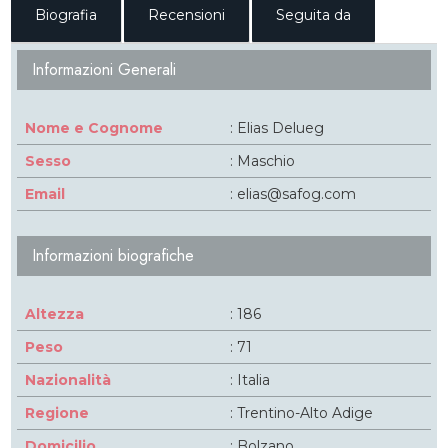
Biografia
Recensioni
Seguita da
Informazioni Generali
Nome e Cognome
: Elias Delueg
Sesso
: Maschio
Email
: elias@safog.com
Informazioni biografiche
Altezza
: 186
Peso
: 71
Nazionalità
: Italia
Regione
: Trentino-Alto Adige
Domicilio
: Bolzano