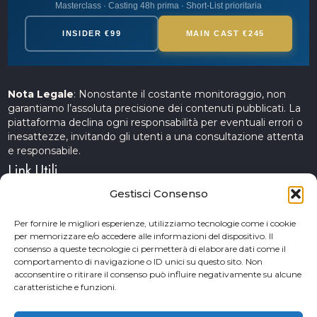
Masterclass · Casting 48h prima · Short-List prioritaria
INSIDER €99
MAIN CAST €245
Nota Legale
: Nonostante il costante monitoraggio, non
garantiamo l’assoluta precisione dei contenuti pubblicati. La
piattaforma declina ogni responsabilità per eventuali errori o
inesattezze, invitando gli utenti a una consultazione attenta
e responsabile.
Link Utili
Gestisci Consenso
Servizi Cinematografici
Per fornire le migliori esperienze, utilizziamo tecnologie come i cookie
per memorizzare e/o accedere alle informazioni del dispositivo. Il
CercAttori
consenso a queste tecnologie ci permetterà di elaborare dati come il
comportamento di navigazione o ID unici su questo sito. Non
Accademia Arte e Spettacolo
acconsentire o ritirare il consenso può influire negativamente su alcune
caratteristiche e funzioni.
Piceno Cinema Festival