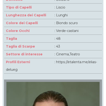
Tipo di Capelli
: Liscio
Lunghezza dei Capelli
: Lunghi
Colore dei Capelli
: Biondo scuro
Colore Occhi
: Verde-castani
Taglia
: 48
Taglia di Scarpe
: 43
Settore di interesse
: Cinema,Teatro
Profili Esterni
:
https://etalenta.me/elias-
delueg