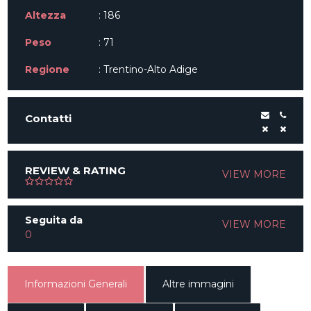
Altezza
: 186
Peso
: 71
Regione
: Trentino-Alto Adige
Contatti
REVIEW & RATING
VIEW MORE
Seguita da
VIEW MORE
0
Informazioni Generali
Altre immagini