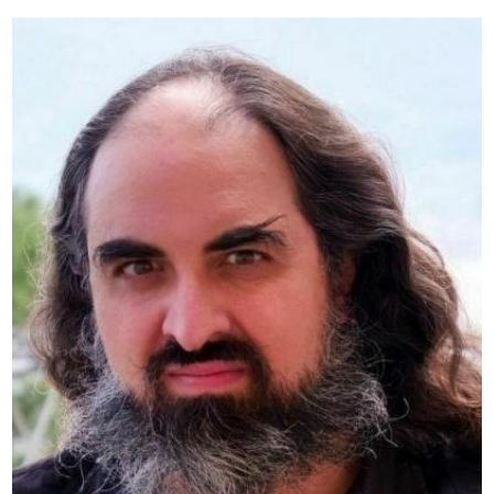
Altezza
: 175
Peso
: 66
Regione
: Marche