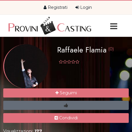
Registrati
Login
Raffaele Flamia
(0)
Seguimi
Condividi
Visualizzazioni:
177