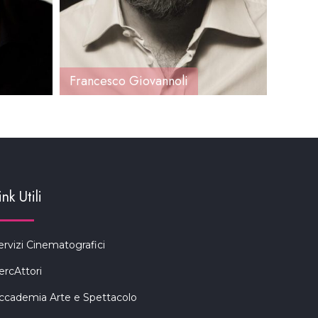
Francesco Giovannoli
Giuse
ink Utili
ervizi Cinematografici
ercAttori
ccademia Arte e Spettacolo