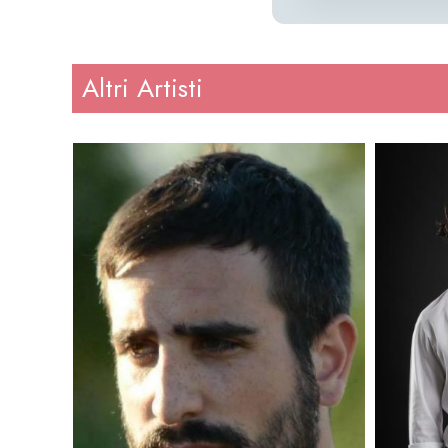
Altri Artisti
Altezza
: 176
Altezz
Peso
: 72
Peso
Regione
: Sicilia
Regio