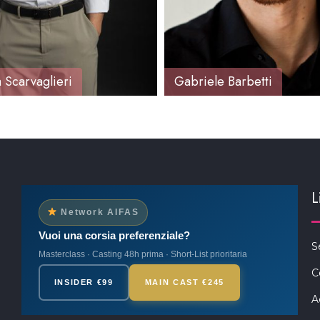
 Scarvaglieri
Gabriele Barbetti
L
Network AIFAS
Vuoi una corsia preferenziale?
S
Masterclass · Casting 48h prima · Short-List prioritaria
C
INSIDER €99
MAIN CAST €245
A