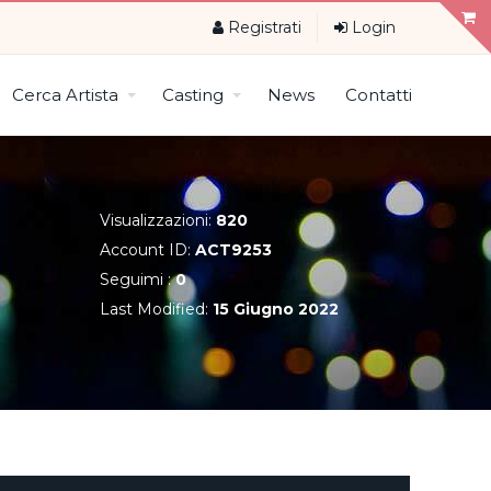
Registrati
Login
Cerca Artista
Casting
News
Contatti
Visualizzazioni:
820
Account ID:
ACT9253
Seguimi :
0
Last Modified:
15 Giugno 2022