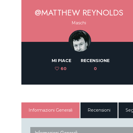
@MATTHEW REYNOLDS
Maschi
MI PIACE
RECENSIONE
60
0
Informazioni Generali
Recensioni
Seg
Informazioni Generali