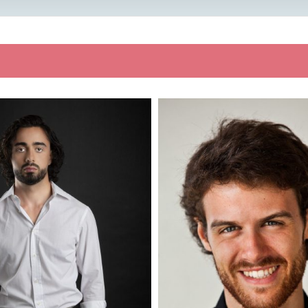
a
: 185
Altezza
: 163
: 61
Peso
: 54
ne
: Emilia Romagna
Regione
: Lazio