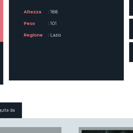
Altezza
: 188
Peso
: 101
Regione
: Lazio
uita da