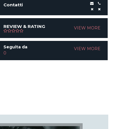
Contatti
REVIEW & RATING
VIEW MORE
Seguita da
VIEW MORE
0