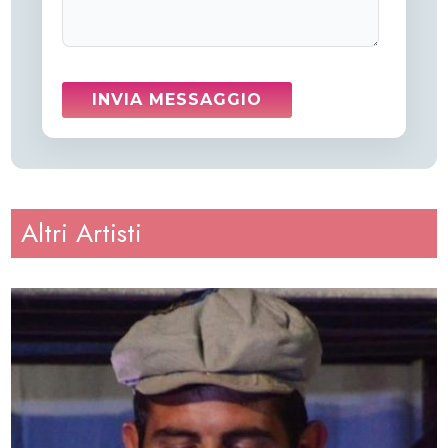
Altri Artisti
Altezza
: 183
Peso
: 80
Regione
: Lazio