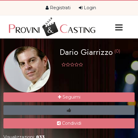
Registrati
Login
Dario Giarrizzo
(0)
Seguimi
Condividi
Visualizzazioni:
833