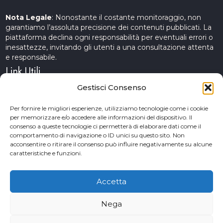
Nota Legale
: Nonostante il costante monitoraggio, non
garantiamo l’assoluta precisione dei contenuti pubblicati. La
piattaforma declina ogni responsabilità per eventuali errori o
inesattezze, invitando gli utenti a una consultazione attenta
e responsabile.
Link Utili
Gestisci Consenso
Servizi Cinematografici
Per fornire le migliori esperienze, utilizziamo tecnologie come i cookie
per memorizzare e/o accedere alle informazioni del dispositivo. Il
CercAttori
consenso a queste tecnologie ci permetterà di elaborare dati come il
comportamento di navigazione o ID unici su questo sito. Non
Accademia Arte e Spettacolo
acconsentire o ritirare il consenso può influire negativamente su alcune
caratteristiche e funzioni.
Piceno Cinema Festival
San Benedetto del Tronto
Accetta
Nega
© 2026 Copyrights. Provini&Casting. Powered by TM web