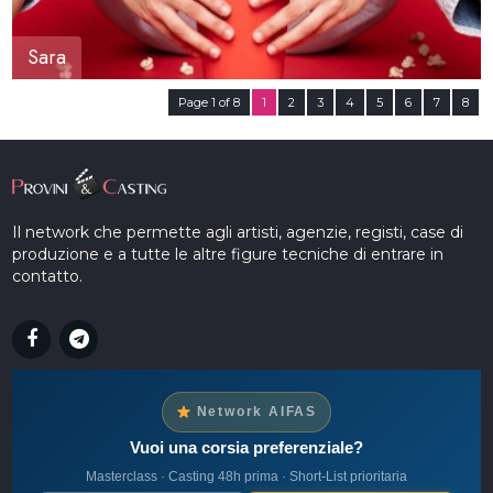
Sara
Page 1 of 8
1
2
3
4
5
6
7
8
Il network che permette agli artisti, agenzie, registi, case di
produzione e a tutte le altre figure tecniche di entrare in
contatto.
Network AIFAS
Vuoi una corsia preferenziale?
Masterclass · Casting 48h prima · Short-List prioritaria