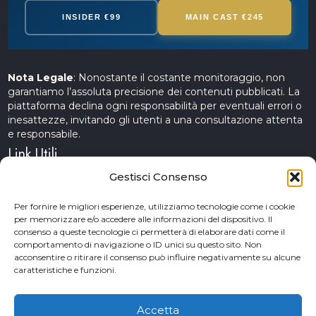
INSIDER €99
MAIN CAST €245
Nota Legale
: Nonostante il costante monitoraggio, non
garantiamo l’assoluta precisione dei contenuti pubblicati. La
piattaforma declina ogni responsabilità per eventuali errori o
inesattezze, invitando gli utenti a una consultazione attenta
e responsabile.
Link Utili
Gestisci Consenso
Servizi Cinematografici
Per fornire le migliori esperienze, utilizziamo tecnologie come i cookie
per memorizzare e/o accedere alle informazioni del dispositivo. Il
CercAttori
consenso a queste tecnologie ci permetterà di elaborare dati come il
comportamento di navigazione o ID unici su questo sito. Non
Accademia Arte e Spettacolo
acconsentire o ritirare il consenso può influire negativamente su alcune
caratteristiche e funzioni.
Piceno Cinema Festival
San Benedetto del Tronto
Accetta