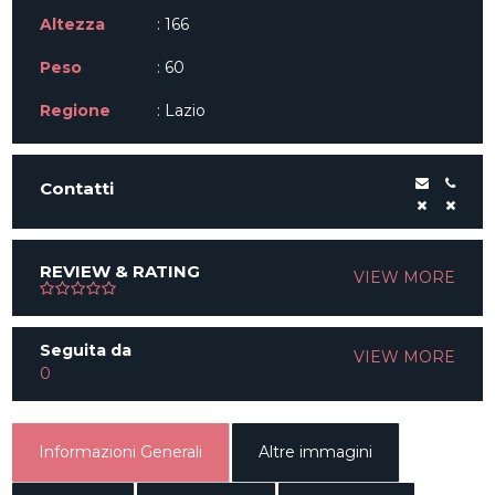
Altezza
: 166
Peso
: 60
Regione
: Lazio
Contatti
REVIEW & RATING
VIEW MORE
Seguita da
VIEW MORE
0
Informazioni Generali
Altre immagini