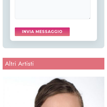
Altri Artisti
Altezza
: 165
Peso
: 70