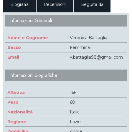
Biografia
Recensioni
Seguita da
Informazioni Generali
Nome e Cognome
: Veronica Battaglia
Sesso
: Femmina
Email
: v.battaglia98@gmail.com
Informazioni biografiche
Altezza
: 166
Peso
: 60
Nazionalità
: Italia
Regione
: Lazio
Domicilio
: Aprilia