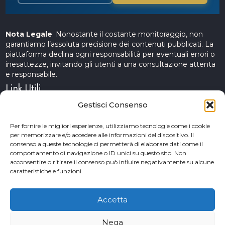
Nota Legale
: Nonostante il costante monitoraggio, non
garantiamo l’assoluta precisione dei contenuti pubblicati. La
piattaforma declina ogni responsabilità per eventuali errori o
inesattezze, invitando gli utenti a una consultazione attenta
e responsabile.
Link Utili
Gestisci Consenso
Servizi Cinematografici
Per fornire le migliori esperienze, utilizziamo tecnologie come i cookie
per memorizzare e/o accedere alle informazioni del dispositivo. Il
CercAttori
consenso a queste tecnologie ci permetterà di elaborare dati come il
comportamento di navigazione o ID unici su questo sito. Non
Accademia Arte e Spettacolo
acconsentire o ritirare il consenso può influire negativamente su alcune
caratteristiche e funzioni.
Piceno Cinema Festival
San Benedetto del Tronto
Accetta
Nega