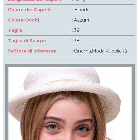
Colore dei Capelli
: Biondi
Colore Occhi
: Azzurri
Taglia
: 36
Taglia di Scarpe
: 38
Settore di interesse
: Cinema,Moda,Pubblicità