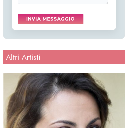
Altri Artisti
Altezza
: 164
Peso
: 56
Regione
: Sicilia