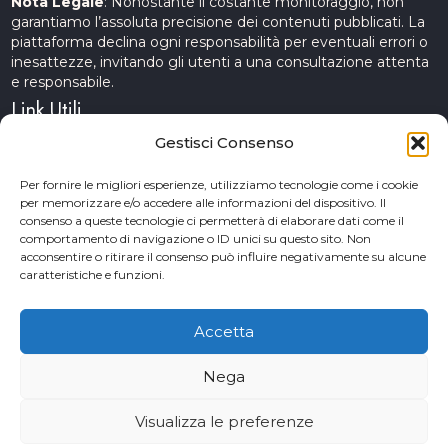
Nota Legale
: Nonostante il costante monitoraggio, non
garantiamo l’assoluta precisione dei contenuti pubblicati. La
piattaforma declina ogni responsabilità per eventuali errori o
inesattezze, invitando gli utenti a una consultazione attenta
e responsabile.
Link Utili
Gestisci Consenso
Servizi Cinematografici
Per fornire le migliori esperienze, utilizziamo tecnologie come i cookie
per memorizzare e/o accedere alle informazioni del dispositivo. Il
CercAttori
consenso a queste tecnologie ci permetterà di elaborare dati come il
comportamento di navigazione o ID unici su questo sito. Non
Accademia Arte e Spettacolo
acconsentire o ritirare il consenso può influire negativamente su alcune
caratteristiche e funzioni.
Piceno Cinema Festival
San Benedetto del Tronto
Accetta
Nega
© 2026 Copyrights. Provini&Casting. Powered by TM web
Visualizza le preferenze