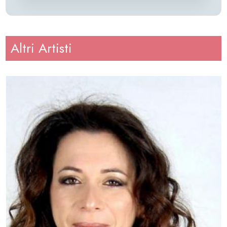
Altri Artisti
Altezza
: 155
Peso
: 46
Regione
: Sicilia