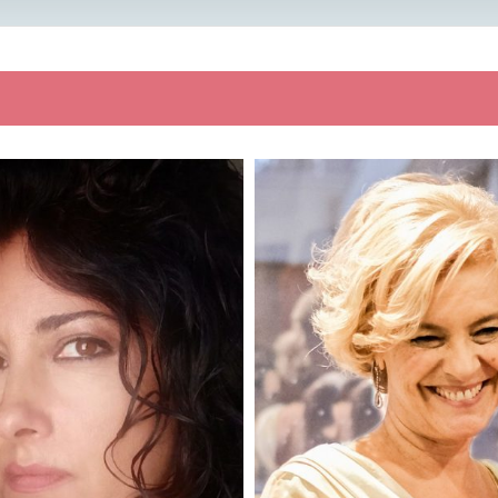
a
: 162
Altezza
: 170
: 58
Peso
: 53
e
: Lazio