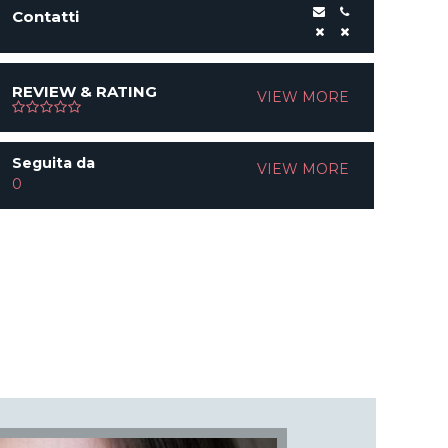
Contatti
REVIEW & RATING
VIEW MORE
Seguita da
VIEW MORE
0