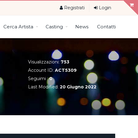
Registrati
Login
Cerca Artista
Casting
News
Contatti
Visualizzazioni:
753
Account ID:
ACT5309
Seguimi :
0
Last Modified:
20 Giugno 2022