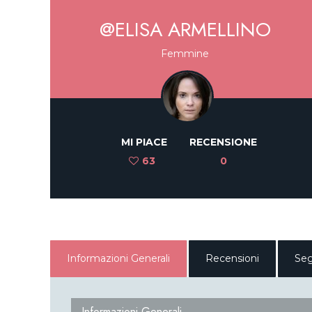
@ELISA ARMELLINO
Femmine
MI PIACE
RECENSIONE
63
0
Informazioni Generali
Recensioni
Seg
Informazioni Generali