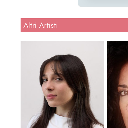
Altri Artisti
Altezza
: 164
Altezz
Peso
: 56
Peso
Regione
: Sicilia
Region