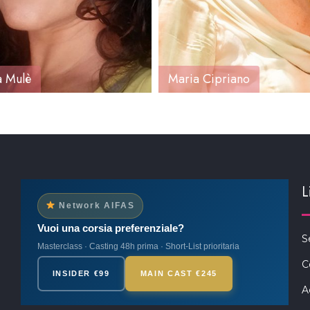
a Mulè
Maria Cipriano
L
Network AIFAS
Vuoi una corsia preferenziale?
S
Masterclass · Casting 48h prima · Short-List prioritaria
C
INSIDER €99
MAIN CAST €245
A