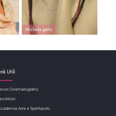
Michela gatto
Laura
ink Utili
ervizi Cinematografici
ercAttori
ccademia Arte e Spettacolo