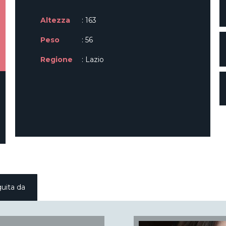
Altezza
: 163
Peso
: 56
Regione
: Lazio
uita da