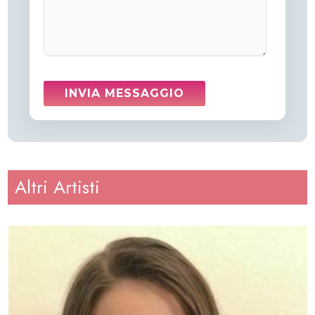
Altri Artisti
Altezza
: 165
Peso
: 60
Regione
: Lazio