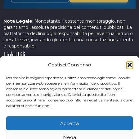
Nota Legale
: Nonostante il costante monitoraggio, non
garantiamo l’assoluta precisione dei contenuti pubblicati. La
piattaforma declina ogni responsabilità per eventuali errori o
inesattezze, invitando gli utenti a una consultazione attenta
e responsabile.
Link Utili
Gestisci Consenso
Servizi Cinematografici
Per fornire le migliori esperienze, utilizziamo tecnologie come i cookie
per memorizzare e/o accedere alle informazioni del dispositivo. Il
CercAttori
consenso a queste tecnologie ci permetterà di elaborare dati come il
comportamento di navigazione o ID unici su questo sito. Non
Accademia Arte e Spettacolo
acconsentire o ritirare il consenso può influire negativamente su alcune
caratteristiche e funzioni.
Piceno Cinema Festival
San Benedetto del Tronto
Accetta
Nega