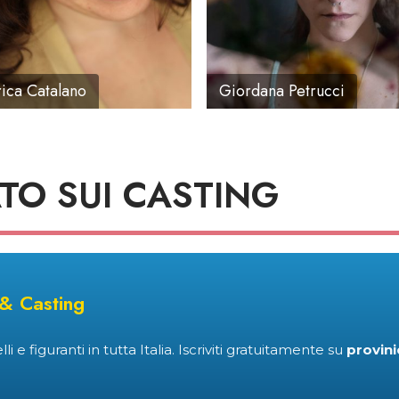
ica Catalano
Giordana Petrucci
TO SUI CASTING
 & Casting
i e figuranti in tutta Italia. Iscriviti gratuitamente su
provini