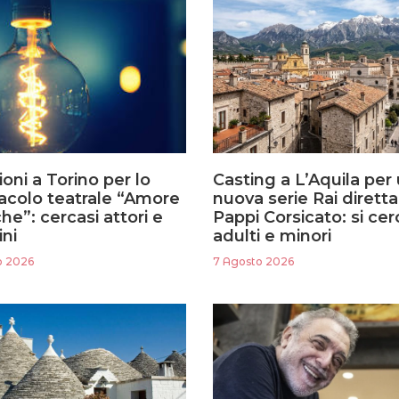
oni a Torino per lo
Casting a L’Aquila per
acolo teatrale “Amore
nuova serie Rai dirett
he”: cercasi attori e
Pappi Corsicato: si ce
ini
adulti e minori
o 2026
7 Agosto 2026