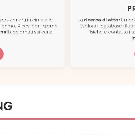
P
posizionarti in cima alle
La
ricerca di attori
, mode
 primo. Ricevi ogni giorno
Esplora il database filtra
nali
aggiornati sui canali
fisiche e contatta i 
i
NG