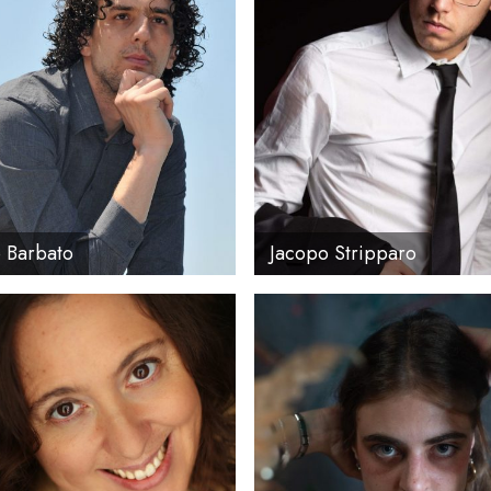
o
: 80
Altezza
: 185
Peso
: 86
Regione
: Lazio
 Barbato
Jacopo Stripparo
: 29
Altezza
: 171
ezza
: 163
Peso
: 55
o
: Meno di 43 Kg
Regione
: Lazio
ione
: Lombardia