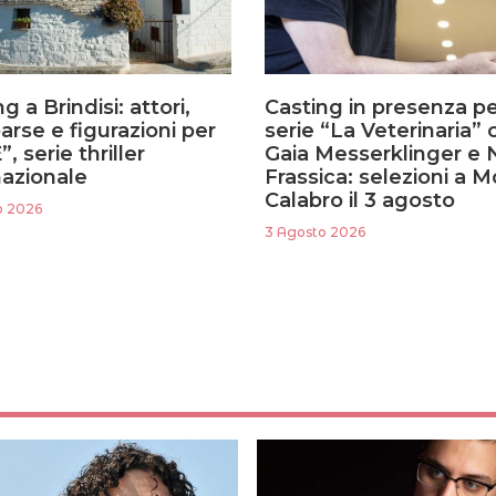
g a Brindisi: attori,
Casting in presenza pe
rse e figurazioni per
serie “La Veterinaria” 
, serie thriller
Gaia Messerklinger e 
nazionale
Frassica: selezioni a 
Calabro il 3 agosto
o 2026
3 Agosto 2026
ezza
: 184
Età
: 55