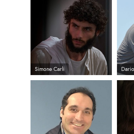
Peso
: 95
Pes
Regione
: Campania
Simone Carli
Dario
Altezza
: 165
Età
Peso
: 70
Alt
Pes
Reg