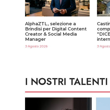
AlphaZTL, selezione a
Castin
Brindisi per Digital Content
compa
Creator & Social Media
“DICE”
Manager
inter
3 Agosto 2026
3 Agost
I NOSTRI TALENTI
Altezza
: 198
Alt