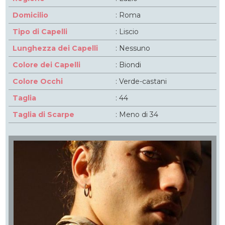
Domicilio
: Roma
Tipo di Capelli
: Liscio
Lunghezza dei Capelli
: Nessuno
Colore dei Capelli
: Biondi
Colore Occhi
: Verde-castani
Taglia
: 44
Taglia di Scarpe
: Meno di 34