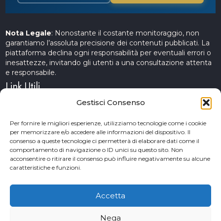
Nota Legale
: Nonostante il costante monitoraggio, non
garantiamo l’assoluta precisione dei contenuti pubblicati. La
piattaforma declina ogni responsabilità per eventuali errori o
inesattezze, invitando gli utenti a una consultazione attenta
e responsabile.
Link Utili
Gestisci Consenso
Servizi Cinematografici
Per fornire le migliori esperienze, utilizziamo tecnologie come i cookie
per memorizzare e/o accedere alle informazioni del dispositivo. Il
CercAttori
consenso a queste tecnologie ci permetterà di elaborare dati come il
comportamento di navigazione o ID unici su questo sito. Non
Accademia Arte e Spettacolo
acconsentire o ritirare il consenso può influire negativamente su alcune
caratteristiche e funzioni.
Piceno Cinema Festival
San Benedetto del Tronto
Accetta
Nega