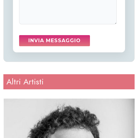
Altri Artisti
Altezza
: 181
Peso
: 77
Regione
: Piemonte