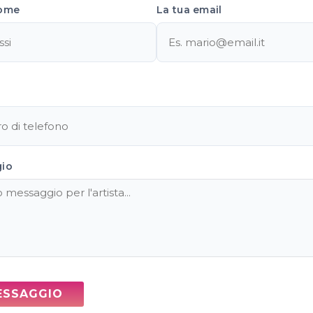
ome
La tua email
gio