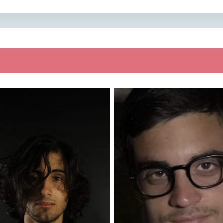
a
: 175
Età
: 49
: 65
Altezza
: 178
ne
: Campania
Peso
: 74
Regione
: - Scegli la
Regione -