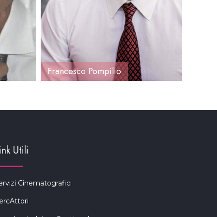
Francesco Pompilio
Alfio 
ink Utili
ervizi Cinematografici
ercAttori