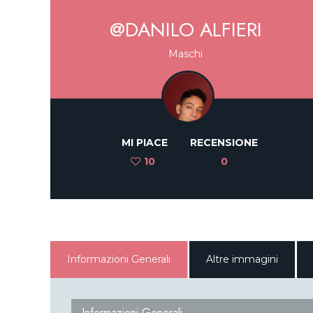
@DANILO ALFIERI
Maschi
MI PIACE
RECENSIONE
10
0
Informazioni Generali
Altre immagini
Informazioni Generali