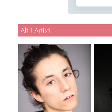
Altri Artisti
Altezza
: 180
Altezz
Peso
: 61
Peso
Regione
: Campania
Regio