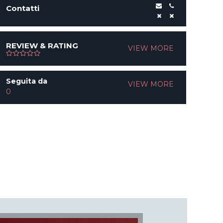
Contatti
REVIEW & RATING
VIEW MORE
Seguita da
VIEW MORE
0