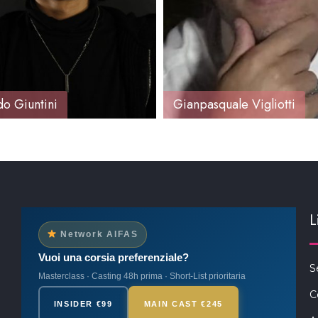
o Giuntini
Gianpasquale Vigliotti
L
Network AIFAS
Vuoi una corsia preferenziale?
S
Masterclass · Casting 48h prima · Short-List prioritaria
C
INSIDER €99
MAIN CAST €245