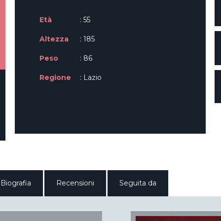
Età
: 55
Altezza
: 185
Peso
: 86
Regione
: Lazio
Biografia
Recensioni
Seguita da