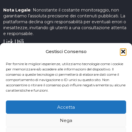
Nota Legale
: Nonostante il costante monitoraggio, non
garantiamo l’assoluta precisione dei contenuti pubblicati. La
piattaforma declina ogni responsabilità per eventuali errori o
inesattezze, invitando gli utenti a una consultazione attenta
e responsabile.
Link Utili
Gestisci Consenso
Servizi Cinematografici
Per fornire le migliori esperienze, utilizziamo tecnologie come i cookie
per memorizzare e/o accedere alle informazioni del dispositivo. Il
CercAttori
consenso a queste tecnologie ci permetterà di elaborare dati come il
comportamento di navigazione o ID unici su questo sito. Non
Accademia Arte e Spettacolo
acconsentire o ritirare il consenso può influire negativamente su alcune
caratteristiche e funzioni.
Piceno Cinema Festival
San Benedetto del Tronto
Accetta
Nega
© 2026 Copyrights. Provini&Casting. Powered by TM web