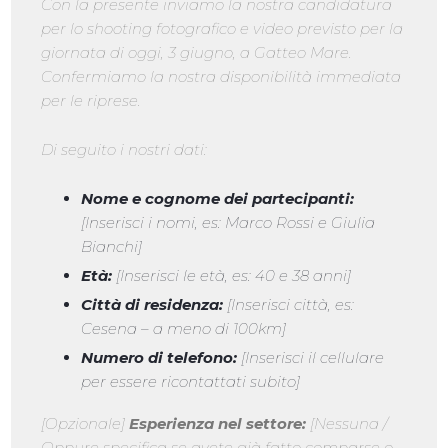
Con la presente inviamo la nostra candidatura
per lo shooting fotografico e video previsto per la
giornata di oggi, 3 giugno, a Gatteo Mare.
Confermiamo la nostra disponibilità immediata
per le riprese.
Di seguito i nostri dati:
Nome e cognome dei partecipanti:
[Inserisci i nomi, es: Marco Rossi e Giulia
Bianchi]
Età:
[Inserisci le età, es: 40 e 38 anni]
Città di residenza:
[Inserisci città, es:
Cesena – a meno di 100km]
Numero di telefono:
[Inserisci il cellulare
per essere ricontattati subito]
[Opzionale]
Esperienza nel settore:
[Nessuna /
Oppure specifica se avete già fatto comparse o