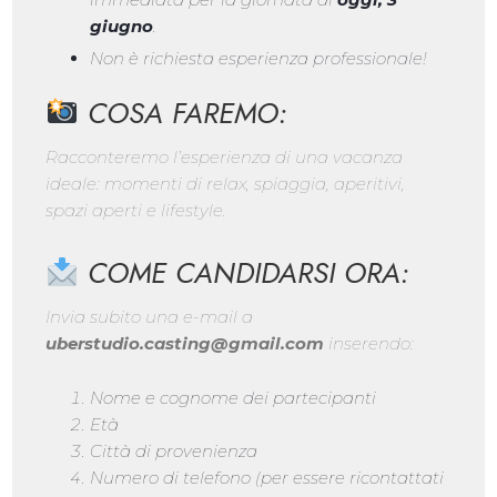
giugno
.
Non è richiesta esperienza professionale!
COSA FAREMO:
Racconteremo l’esperienza di una vacanza
ideale: momenti di relax, spiaggia, aperitivi,
spazi aperti e lifestyle.
COME CANDIDARSI ORA:
Invia subito una e-mail a
uberstudio.casting@gmail.com
inserendo:
Nome e cognome dei partecipanti
Età
Città di provenienza
Numero di telefono (per essere ricontattati