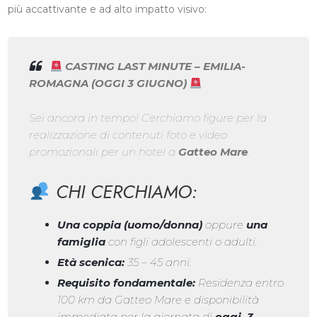
più accattivante e ad alto impatto visivo:
CASTING LAST MINUTE – EMILIA-
ROMAGNA (OGGI 3 GIUGNO)
Sei ancora in tempo! Cerchiamo figure per la
realizzazione di contenuti foto e video
promozionali per un hotel a
Gatteo Mare
.
CHI CERCHIAMO:
Una coppia (uomo/donna)
oppure
una
famiglia
con figli adolescenti o adulti.
Età scenica:
35 – 45 anni.
Requisito fondamentale:
Residenza entro
100 km da Gatteo Mare e disponibilità
immediata per la giornata di
oggi, 3