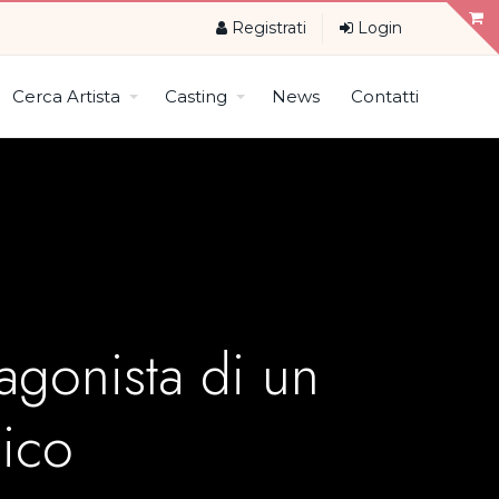
Registrati
Login
Cerca Artista
Casting
News
Contatti
tagonista di un
ico