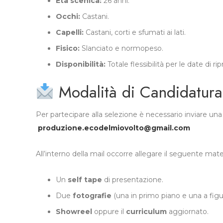
Età scenica:
26 anni.
Occhi:
Castani.
Capelli:
Castani, corti e sfumati ai lati.
Fisico:
Slanciato e normopeso.
Disponibilità:
Totale flessibilità per le date di r
Modalità di Candidatura
Per partecipare alla selezione è necessario inviare una m
produzione.ecodelmiovolto@gmail.com
All’interno della mail occorre allegare il seguente mate
Un
self tape
di presentazione.
Due
fotografie
(una in primo piano e una a figur
Showreel
oppure il
curriculum
aggiornato.