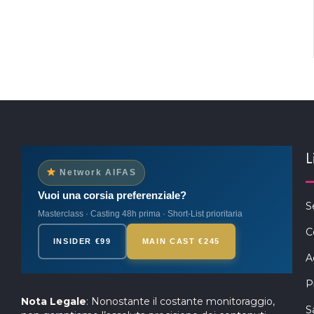
L
Network AIFAS
Vuoi una corsia preferenziale?
S
Masterclass · Casting 48h prima · Short-List prioritaria
C
INSIDER €99
MAIN CAST €245
A
P
Nota Legale
: Nonostante il costante monitoraggio,
S