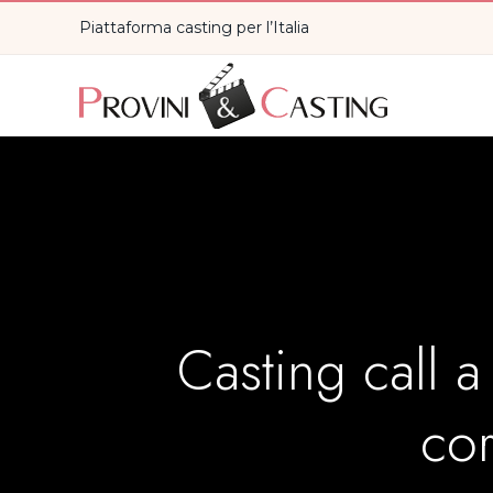
Piattaforma casting per l’Italia
Casting call a
co