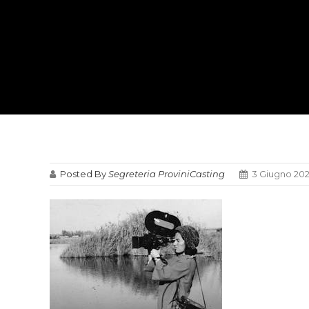
Posted By
Segreteria ProviniCasting
3 Giugno 20