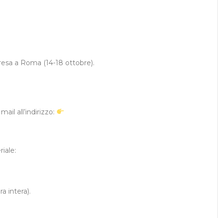
ipresa a Roma (14-18 ottobre).
ail all’indirizzo:
riale:
a intera).