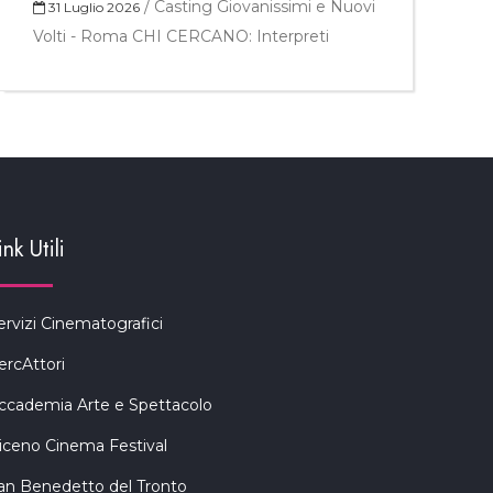
/
Casting Giovanissimi e Nuovi
31 Luglio 2026
Volti - Roma CHI CERCANO: Interpreti
ink Utili
ervizi Cinematografici
ercAttori
ccademia Arte e Spettacolo
iceno Cinema Festival
an Benedetto del Tronto