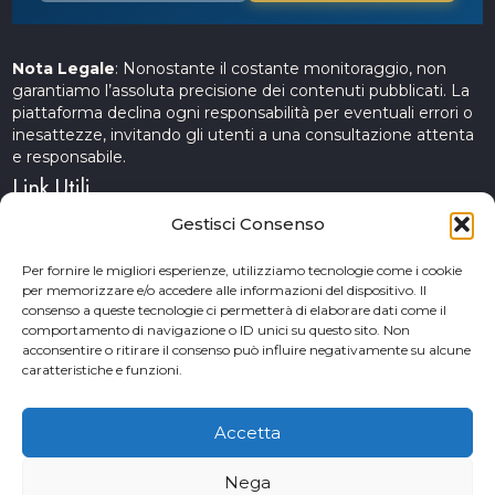
Nota Legale
: Nonostante il costante monitoraggio, non
garantiamo l’assoluta precisione dei contenuti pubblicati. La
piattaforma declina ogni responsabilità per eventuali errori o
inesattezze, invitando gli utenti a una consultazione attenta
e responsabile.
Link Utili
Gestisci Consenso
Servizi Cinematografici
Per fornire le migliori esperienze, utilizziamo tecnologie come i cookie
per memorizzare e/o accedere alle informazioni del dispositivo. Il
CercAttori
consenso a queste tecnologie ci permetterà di elaborare dati come il
comportamento di navigazione o ID unici su questo sito. Non
Accademia Arte e Spettacolo
acconsentire o ritirare il consenso può influire negativamente su alcune
caratteristiche e funzioni.
Piceno Cinema Festival
San Benedetto del Tronto
Accetta
Nega