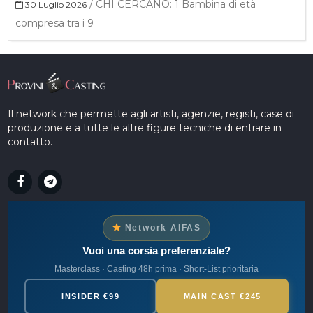
/
CHI CERCANO: 1 Bambina di età
30 Luglio 2026
compresa tra i 9
Il network che permette agli artisti, agenzie, registi, case di
produzione e a tutte le altre figure tecniche di entrare in
contatto.
Network AIFAS
Vuoi una corsia preferenziale?
Masterclass · Casting 48h prima · Short-List prioritaria
INSIDER €99
MAIN CAST €245