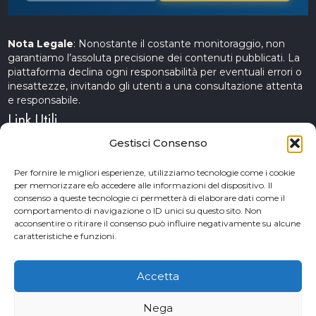
Nota Legale
: Nonostante il costante monitoraggio, non
garantiamo l’assoluta precisione dei contenuti pubblicati. La
piattaforma declina ogni responsabilità per eventuali errori o
inesattezze, invitando gli utenti a una consultazione attenta
e responsabile.
Link Utili
Gestisci Consenso
Servizi Cinematografici
Per fornire le migliori esperienze, utilizziamo tecnologie come i cookie
per memorizzare e/o accedere alle informazioni del dispositivo. Il
CercAttori
consenso a queste tecnologie ci permetterà di elaborare dati come il
comportamento di navigazione o ID unici su questo sito. Non
Accademia Arte e Spettacolo
acconsentire o ritirare il consenso può influire negativamente su alcune
caratteristiche e funzioni.
Piceno Cinema Festival
San Benedetto del Tronto
Accetta
Nega