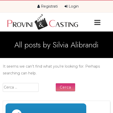
Registrati
Login
All posts by
Silvia Alibrandi
It seems we can’t find what you’re looking for. Perhaps
searching can help.