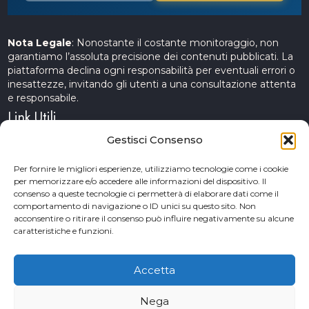
Nota Legale
: Nonostante il costante monitoraggio, non
garantiamo l’assoluta precisione dei contenuti pubblicati. La
piattaforma declina ogni responsabilità per eventuali errori o
inesattezze, invitando gli utenti a una consultazione attenta
e responsabile.
Link Utili
Gestisci Consenso
Servizi Cinematografici
Per fornire le migliori esperienze, utilizziamo tecnologie come i cookie
per memorizzare e/o accedere alle informazioni del dispositivo. Il
CercAttori
consenso a queste tecnologie ci permetterà di elaborare dati come il
comportamento di navigazione o ID unici su questo sito. Non
Accademia Arte e Spettacolo
acconsentire o ritirare il consenso può influire negativamente su alcune
caratteristiche e funzioni.
Piceno Cinema Festival
San Benedetto del Tronto
Accetta
Nega