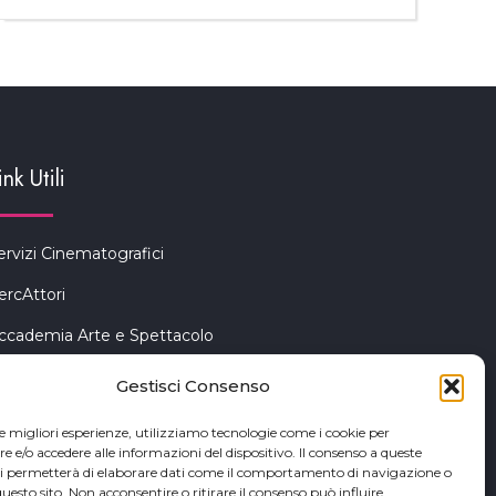
ink Utili
ervizi Cinematografici
ercAttori
ccademia Arte e Spettacolo
iceno Cinema Festival
Gestisci Consenso
an Benedetto del Tronto
le migliori esperienze, utilizziamo tecnologie come i cookie per
e/o accedere alle informazioni del dispositivo. Il consenso a queste
ci permetterà di elaborare dati come il comportamento di navigazione o
questo sito. Non acconsentire o ritirare il consenso può influire