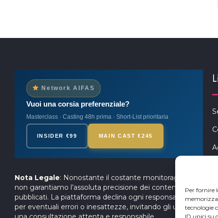
L
Network AIFAS
Vuoi una corsia preferenziale?
S
Masterclass · Casting 48h prima · Short-List prioritaria
C
INSIDER €99
MAIN CAST €245
A
P
Nota Legale
: Nonostante il costante monitoraggio,
S
non garantiamo l’assoluta precisione dei contenuti
Per fornire 
pubblicati. La piattaforma declina ogni responsabilità
memorizzare 
per eventuali errori o inesattezze, invitando gli utenti a
tecnologie 
una consultazione attenta e responsabile.
ID unici su 