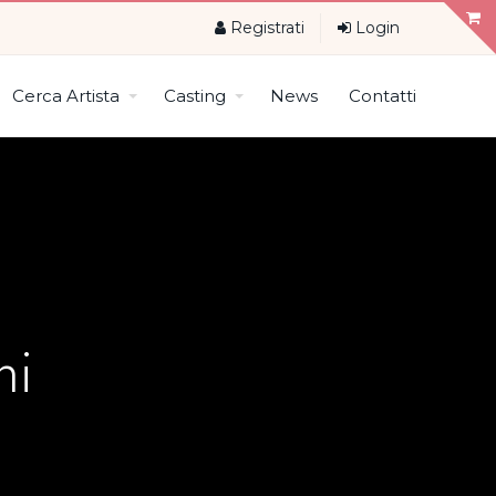
Registrati
Login
Cerca Artista
Casting
News
Contatti
ni