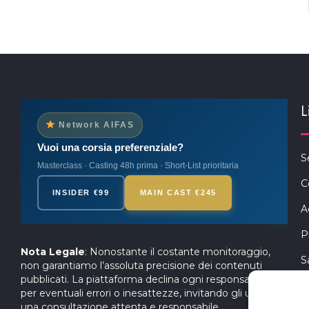
L
Network AIFAS
Vuoi una corsia preferenziale?
S
Masterclass · Casting 48h prima · Short-List prioritaria
C
INSIDER €99
MAIN CAST €245
A
P
Nota Legale
: Nonostante il costante monitoraggio,
S
non garantiamo l’assoluta precisione dei contenuti
pubblicati. La piattaforma declina ogni responsabilità
per eventuali errori o inesattezze, invitando gli utenti a
una consultazione attenta e responsabile.