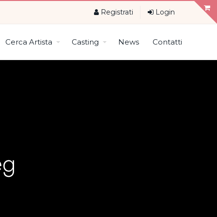
Registrati
Login
Cerca Artista
Casting
News
Contatti
eg