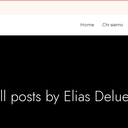
Home
Chi siamo
ll posts by
Elias Delu