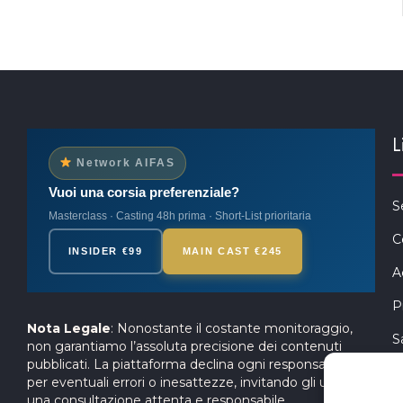
L
Network AIFAS
Vuoi una corsia preferenziale?
S
Masterclass · Casting 48h prima · Short-List prioritaria
C
INSIDER €99
MAIN CAST €245
A
P
Nota Legale
: Nonostante il costante monitoraggio,
S
non garantiamo l’assoluta precisione dei contenuti
pubblicati. La piattaforma declina ogni responsabilità
per eventuali errori o inesattezze, invitando gli utenti a
una consultazione attenta e responsabile.