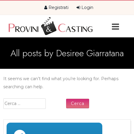
Registrati
Login
All posts by
Desiree Giarratana
It seems we can’t find what you’re looking for. Perhaps
searching can help.