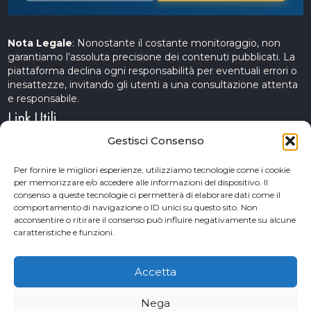
Nota Legale
: Nonostante il costante monitoraggio, non
garantiamo l’assoluta precisione dei contenuti pubblicati. La
piattaforma declina ogni responsabilità per eventuali errori o
inesattezze, invitando gli utenti a una consultazione attenta
e responsabile.
Link Utili
Gestisci Consenso
Servizi Cinematografici
Per fornire le migliori esperienze, utilizziamo tecnologie come i cookie
per memorizzare e/o accedere alle informazioni del dispositivo. Il
CercAttori
consenso a queste tecnologie ci permetterà di elaborare dati come il
comportamento di navigazione o ID unici su questo sito. Non
Accademia Arte e Spettacolo
acconsentire o ritirare il consenso può influire negativamente su alcune
caratteristiche e funzioni.
Piceno Cinema Festival
San Benedetto del Tronto
Accetta
Nega