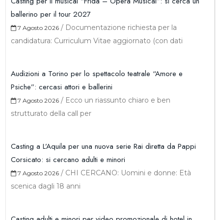
Casting per il musical “Frida – Opera Musical”: si cerca un
ballerino per il tour 2027
/
Documentazione richiesta per la
7 Agosto 2026
candidatura: Curriculum Vitae aggiornato (con dati
Audizioni a Torino per lo spettacolo teatrale “Amore e
Psiche”: cercasi attori e ballerini
/
Ecco un riassunto chiaro e ben
7 Agosto 2026
strutturato della call per
Casting a L’Aquila per una nuova serie Rai diretta da Pappi
Corsicato: si cercano adulti e minori
/
CHI CERCANO: Uomini e donne: Età
7 Agosto 2026
scenica dagli 18 anni
Casting adulti e minori per video promozionale di hotel in