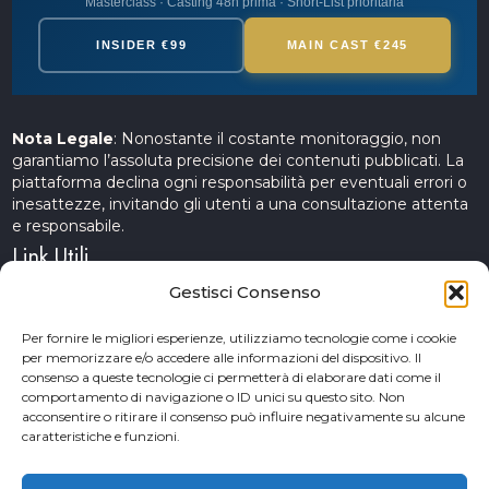
Masterclass · Casting 48h prima · Short-List prioritaria
INSIDER €99
MAIN CAST €245
Nota Legale
: Nonostante il costante monitoraggio, non
garantiamo l’assoluta precisione dei contenuti pubblicati. La
piattaforma declina ogni responsabilità per eventuali errori o
inesattezze, invitando gli utenti a una consultazione attenta
e responsabile.
Link Utili
Gestisci Consenso
Servizi Cinematografici
Per fornire le migliori esperienze, utilizziamo tecnologie come i cookie
per memorizzare e/o accedere alle informazioni del dispositivo. Il
CercAttori
consenso a queste tecnologie ci permetterà di elaborare dati come il
comportamento di navigazione o ID unici su questo sito. Non
Accademia Arte e Spettacolo
acconsentire o ritirare il consenso può influire negativamente su alcune
caratteristiche e funzioni.
Piceno Cinema Festival