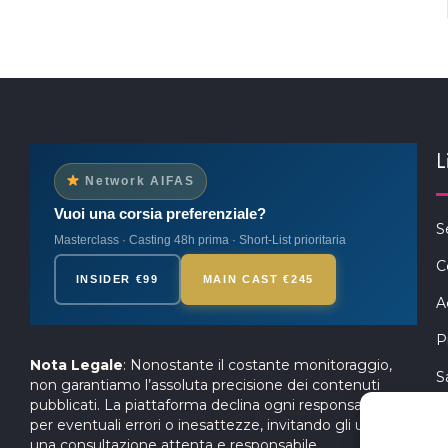
L
Network AIFAS
Vuoi una corsia preferenziale?
S
Masterclass · Casting 48h prima · Short-List prioritaria
C
INSIDER €99
MAIN CAST €245
A
P
Nota Legale
: Nonostante il costante monitoraggio,
S
non garantiamo l’assoluta precisione dei contenuti
pubblicati. La piattaforma declina ogni responsabilità
per eventuali errori o inesattezze, invitando gli utenti a
una consultazione attenta e responsabile.