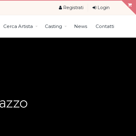
Registrati
Login
Cerca Artista
Casting
News
Contatti
azzo