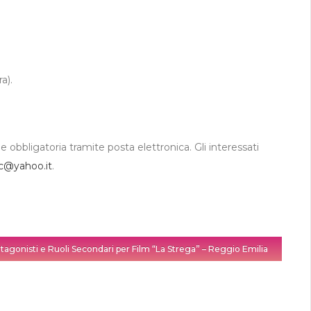
a).
 obbligatoria tramite posta elettronica. Gli interessati
c@yahoo.it
.
tagonisti e Ruoli Secondari per Film “La Strega” – Reggio Emilia