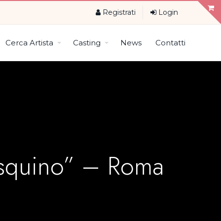
Registrati
Login
Cerca Artista
Casting
News
Contatti
Pasquino” – Roma