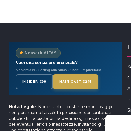
L
Network AIFAS
Vuoi una corsia preferenziale?
S
Masterclass · Casting 48h prima · Short-List prioritaria
C
INSIDER €99
MAIN CAST €245
A
P
Nota Legale
: Nonostante il costante monitoraggio,
S
non garantiamo l’assoluta precisione dei contenuti
pubblicati. La piattaforma declina ogni responsabilità
per eventuali errori o inesattezze, invitando gli utenti a
una consultazione attenta e responsabile.