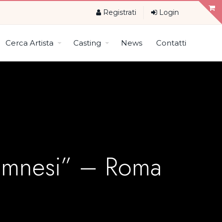
Registrati
Login
Cerca Artista
Casting
News
Contatti
namnesi” – Roma