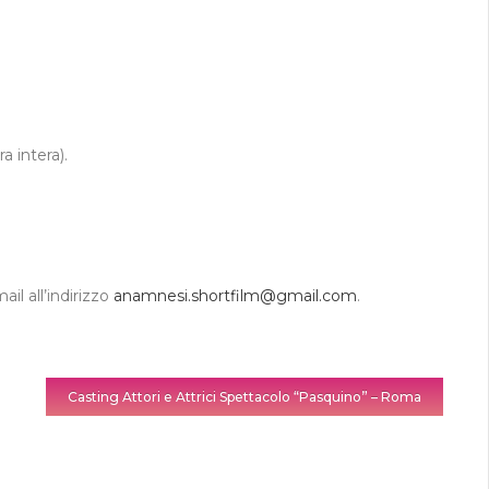
a intera).
l all’indirizzo
anamnesi.shortfilm@gmail.com
.
Casting Attori e Attrici Spettacolo “Pasquino” – Roma