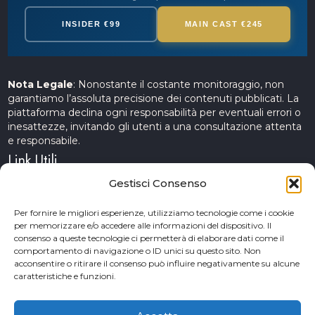
INSIDER €99
MAIN CAST €245
Nota Legale
: Nonostante il costante monitoraggio, non
garantiamo l’assoluta precisione dei contenuti pubblicati. La
piattaforma declina ogni responsabilità per eventuali errori o
inesattezze, invitando gli utenti a una consultazione attenta
e responsabile.
Link Utili
Gestisci Consenso
Servizi Cinematografici
Per fornire le migliori esperienze, utilizziamo tecnologie come i cookie
per memorizzare e/o accedere alle informazioni del dispositivo. Il
CercAttori
consenso a queste tecnologie ci permetterà di elaborare dati come il
comportamento di navigazione o ID unici su questo sito. Non
Accademia Arte e Spettacolo
acconsentire o ritirare il consenso può influire negativamente su alcune
caratteristiche e funzioni.
Piceno Cinema Festival
San Benedetto del Tronto