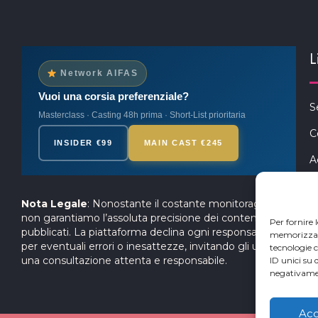
L
Network AIFAS
Vuoi una corsia preferenziale?
S
Masterclass · Casting 48h prima · Short-List prioritaria
C
INSIDER €99
MAIN CAST €245
A
P
Nota Legale
: Nonostante il costante monitoraggio,
S
non garantiamo l’assoluta precisione dei contenuti
Per fornire 
pubblicati. La piattaforma declina ogni responsabilità
memorizzare 
per eventuali errori o inesattezze, invitando gli utenti a
tecnologie 
una consultazione attenta e responsabile.
ID unici su 
negativamen
Acc