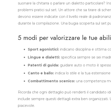
suonare la chitarra o parlare un dialetto particolare? I
problemi pratici sul set. Un attore che sa tirare di sch
devono essere indicate con il livello reale di padronan
durante la compilazione. Una bugia scoperta sul set pu
5 modi per valorizzare le tue abili
Sport agonistici:
indicano disciplina e ottima c
Lingue e dialetti:
specifica sempre se sei madre
Patenti di guida:
guidare auto o moto è spesso 
Canto e ballo:
indica lo stile e la tua estensione
Combattimento scenico:
una competenza molto
Ricorda che ogni dettaglio può renderti il candidato i
include sempre questi dettagli extra ben organizzati. 
piacevole.