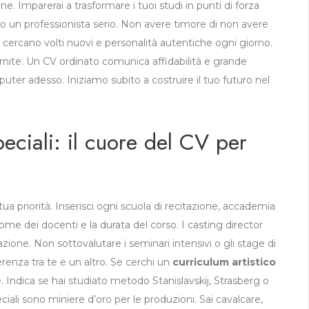
e. Imparerai a trasformare i tuoi studi in punti di forza
bito un professionista serio. Non avere timore di non avere
ti cercano volti nuovi e personalità autentiche ogni giorno.
fornite. Un CV ordinato comunica affidabilità e grande
mputer adesso. Iniziamo subito a costruire il tuo futuro nel
peciali: il cuore del CV per
ua priorità. Inserisci ogni scuola di recitazione, accademia
me dei docenti e la durata del corso. I casting director
zione. Non sottovalutare i seminari intensivi o gli stage di
erenza tra te e un altro. Se cerchi un
curriculum artistico
ne. Indica se hai studiato metodo Stanislavskij, Strasberg o
peciali sono miniere d’oro per le produzioni. Sai cavalcare,