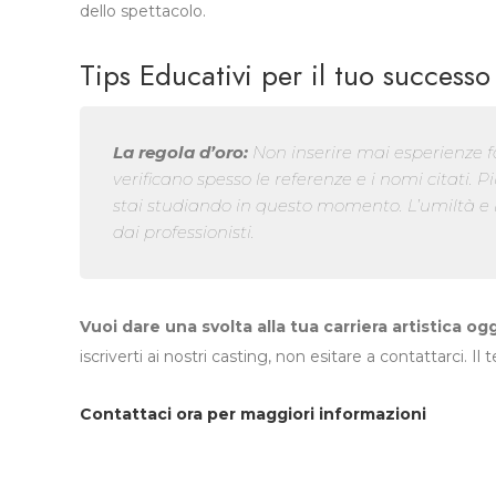
dello spettacolo.
Tips Educativi per il tuo successo
La regola d’oro:
Non inserire mai esperienze fa
verificano spesso le referenze e i nomi citati.
stai studiando in questo momento. L’umiltà e 
dai professionisti.
Vuoi dare una svolta alla tua carriera artistica og
iscriverti ai nostri casting, non esitare a contattarci. Il
Contattaci ora per maggiori informazioni