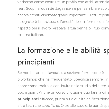
vedremo come costruire un profilo che attiri l’attenzion
reali. Scoprirai quali dettagli inserire per sembrare su
ancora crediti cinematografici importanti. Tutti i regis
Il segreto è la struttura e l’onestà delle informazioni 
rispetto per il lavoro. Prepara la tua penna o il tuo co
cinema italiano.
La formazione e le abilità s
principianti
Se non hai ancora lavorato, la sezione formazione è la t
o workshop che hai frequentato. Specifica sempre il no
apprezzano molto la continuità nello studio della recita
pochi giorni. Anche un corso di dizione può fare la diff
principianti
efficace, punta sulla qualità dell’istruzio
altre tecniche specifiche. Oltre allo studio, le abilità s