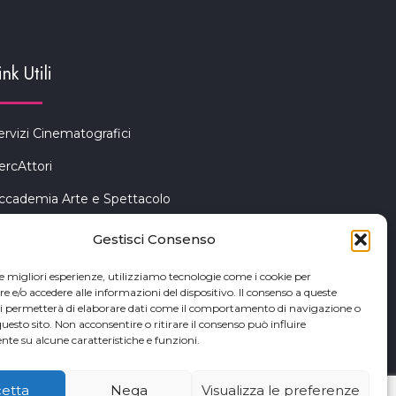
ink Utili
ervizi Cinematografici
ercAttori
ccademia Arte e Spettacolo
iceno Cinema Festival
Gestisci Consenso
an Benedetto del Tronto
le migliori esperienze, utilizziamo tecnologie come i cookie per
e/o accedere alle informazioni del dispositivo. Il consenso a queste
ci permetterà di elaborare dati come il comportamento di navigazione o
questo sito. Non acconsentire o ritirare il consenso può influire
te su alcune caratteristiche e funzioni.
etta
Nega
Visualizza le preferenze