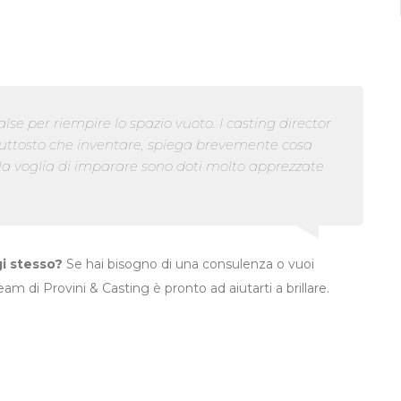
lse per riempire lo spazio vuoto. I casting director
 Piuttosto che inventare, spiega brevemente cosa
la voglia di imparare sono doti molto apprezzate
gi stesso?
Se hai bisogno di una consulenza o vuoi
 team di Provini & Casting è pronto ad aiutarti a brillare.