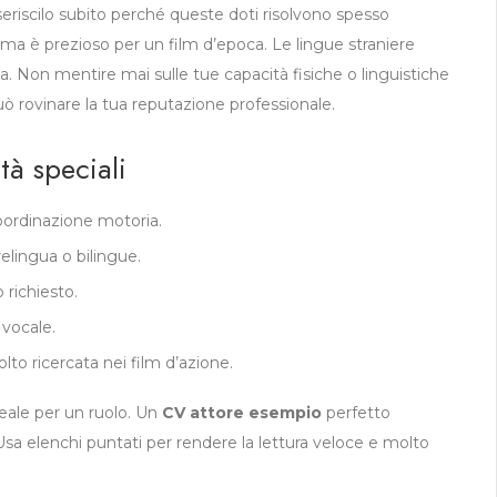
nseriscilo subito perché queste doti risolvono spesso
erma è prezioso per un film d’epoca. Le lingue straniere
za. Non mentire mai sulle tue capacità fisiche o linguistiche
ò rovinare la tua reputazione professionale.
tà speciali
oordinazione motoria.
lingua o bilingue.
richiesto.
 vocale.
 ricercata nei film d’azione.
deale per un ruolo. Un
CV attore esempio
perfetto
Usa elenchi puntati per rendere la lettura veloce e molto