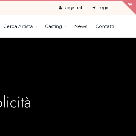
Registrati
Login
Cerca Artista
Casting
News
Contatti
licità