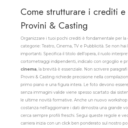
Come strutturare i crediti e 
Provini & Casting
Organizzare i tuoi pochi crediti è fondamentale per la 
categorie: Teatro, Cinema, TV e Pubblicità. Se non hai l
importanti. Specifica il titolo dell’opera, il ruolo interp
cortometraggi indipendenti, indicalo con orgoglio e p
cinema
, la brevità è essenziale. Non scrivere paragrafi
Provini & Casting richiede precisione nella compilazione
primo piano e una figura intera. Le foto devono essere r
senza immagini valide viene spesso scartato dai sistem
le ultime novità formative. Anche un nuovo workshop d
costanza nell’aggiornare i dati dimostra una grande vog
cerca sempre profili freschi. Segui queste regole e ved
carriera inizia con un click ben ponderato sul nostro 