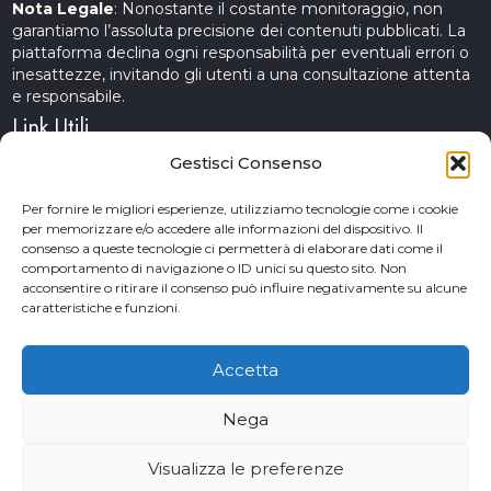
Nota Legale
: Nonostante il costante monitoraggio, non
garantiamo l’assoluta precisione dei contenuti pubblicati. La
piattaforma declina ogni responsabilità per eventuali errori o
inesattezze, invitando gli utenti a una consultazione attenta
e responsabile.
Link Utili
Gestisci Consenso
Servizi Cinematografici
Per fornire le migliori esperienze, utilizziamo tecnologie come i cookie
per memorizzare e/o accedere alle informazioni del dispositivo. Il
CercAttori
consenso a queste tecnologie ci permetterà di elaborare dati come il
comportamento di navigazione o ID unici su questo sito. Non
Accademia Arte e Spettacolo
acconsentire o ritirare il consenso può influire negativamente su alcune
caratteristiche e funzioni.
Piceno Cinema Festival
San Benedetto del Tronto
Accetta
Nega
© 2026 Copyrights. Provini&Casting. Powered by TM web
Visualizza le preferenze