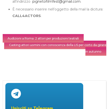
all’indirizzo
pignetofilmfest@gmail.com
.
È necessario inserire nell’oggetto della mail la dicitura:
CALL4ACTORS
.
Audizioni a Roma: 2 attori per produzioni teatrali
Casting attori uomini con conoscenza della LIS per corto da girare
in autunno
Unisciti su Telegram