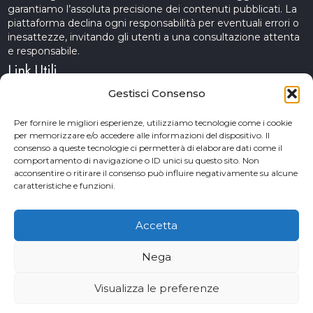
garantiamo l’assoluta precisione dei contenuti pubblicati. La
piattaforma declina ogni responsabilità per eventuali errori o
inesattezze, invitando gli utenti a una consultazione attenta
e responsabile.
Link Utili
Gestisci Consenso
Servizi Cinematografici
Per fornire le migliori esperienze, utilizziamo tecnologie come i cookie
per memorizzare e/o accedere alle informazioni del dispositivo. Il
CercAttori
consenso a queste tecnologie ci permetterà di elaborare dati come il
comportamento di navigazione o ID unici su questo sito. Non
Accademia Arte e Spettacolo
acconsentire o ritirare il consenso può influire negativamente su alcune
caratteristiche e funzioni.
Piceno Cinema Festival
San Benedetto del Tronto
Accetta
Nega
© 2026 Copyrights. Provini&Casting. Powered by TM web
Visualizza le preferenze