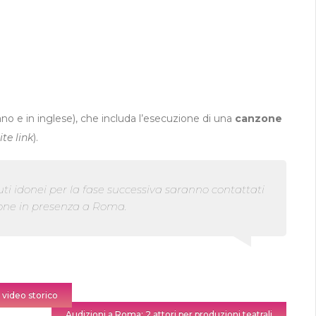
ano e in inglese), che includa l’esecuzione di una
canzone
te link
).
uti idonei per la fase successiva saranno contattati
ione in presenza a Roma.
n video storico
Audizioni a Roma: 2 attori per produzioni teatrali