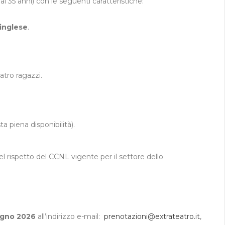
 ai 35 anni) con le seguenti caratteristiche:
/inglese
.
tro ragazzi.
a piena disponibilità).
l rispetto del CCNL vigente per il settore dello
iugno 2026
all’indirizzo e-mail:
prenotazioni@extrateatro.it
,