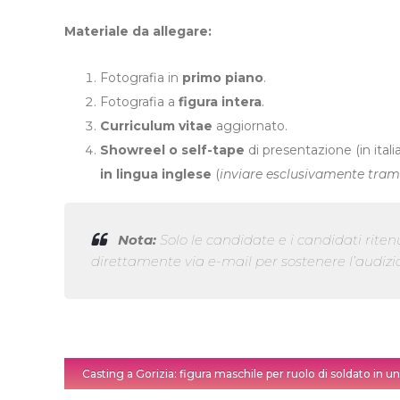
Materiale da allegare:
Fotografia in
primo piano
.
Fotografia a
figura intera
.
Curriculum vitae
aggiornato.
Showreel o self-tape
di presentazione (in itali
in lingua inglese
(
inviare esclusivamente trami
Nota:
Solo le candidate e i candidati riten
direttamente via e-mail per sostenere l’audiz
Casting a Gorizia: figura maschile per ruolo di soldato in u