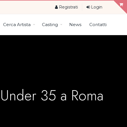
Registrati
Login
Cerca Artista
Casting
News
Contatti
ici Under 35 a Roma