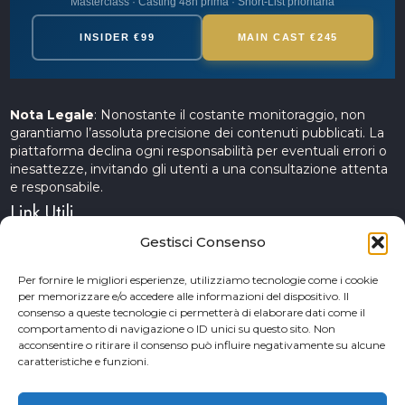
Masterclass · Casting 48h prima · Short-List prioritaria
INSIDER €99
MAIN CAST €245
Nota Legale
: Nonostante il costante monitoraggio, non
garantiamo l’assoluta precisione dei contenuti pubblicati. La
piattaforma declina ogni responsabilità per eventuali errori o
inesattezze, invitando gli utenti a una consultazione attenta
e responsabile.
Link Utili
Gestisci Consenso
Servizi Cinematografici
Per fornire le migliori esperienze, utilizziamo tecnologie come i cookie
per memorizzare e/o accedere alle informazioni del dispositivo. Il
CercAttori
consenso a queste tecnologie ci permetterà di elaborare dati come il
comportamento di navigazione o ID unici su questo sito. Non
Accademia Arte e Spettacolo
acconsentire o ritirare il consenso può influire negativamente su alcune
caratteristiche e funzioni.
Piceno Cinema Festival