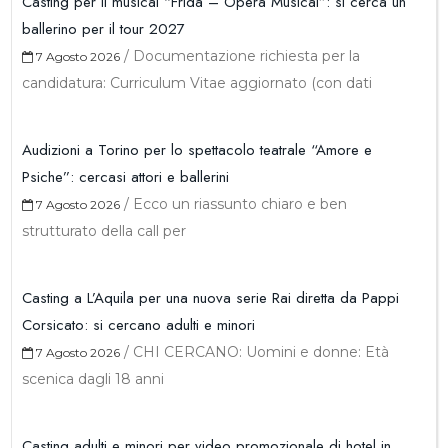
Casting per il musical “Frida – Opera Musical”: si cerca un
ballerino per il tour 2027
/
Documentazione richiesta per la
7 Agosto 2026
candidatura: Curriculum Vitae aggiornato (con dati
Audizioni a Torino per lo spettacolo teatrale “Amore e
Psiche”: cercasi attori e ballerini
/
Ecco un riassunto chiaro e ben
7 Agosto 2026
strutturato della call per
Casting a L’Aquila per una nuova serie Rai diretta da Pappi
Corsicato: si cercano adulti e minori
/
CHI CERCANO: Uomini e donne: Età
7 Agosto 2026
scenica dagli 18 anni
Casting adulti e minori per video promozionale di hotel in