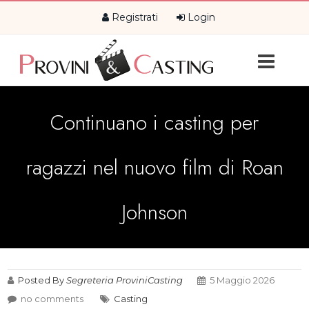
Registrati
Login
Continuano i casting per
ragazzi nel nuovo film di Roan
Johnson
Posted By
Segreteria ProviniCasting
5 Maggio 2026
no comments
Casting