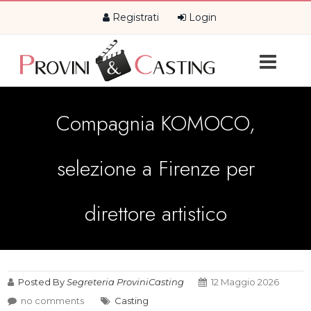
Registrati
Login
Compagnia KOMOCO,
selezione a Firenze per
direttore artistico
Posted By
Segreteria ProviniCasting
12 Maggio 2026
no comments
Casting