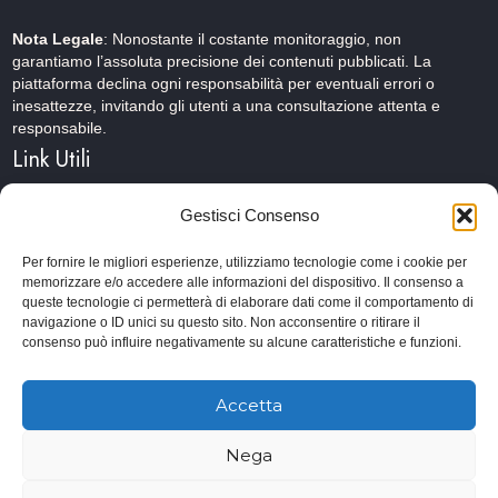
Nota Legale
: Nonostante il costante monitoraggio, non
garantiamo l’assoluta precisione dei contenuti pubblicati. La
piattaforma declina ogni responsabilità per eventuali errori o
inesattezze, invitando gli utenti a una consultazione attenta e
responsabile.
Link Utili
Gestisci Consenso
Servizi Cinematografici
Per fornire le migliori esperienze, utilizziamo tecnologie come i cookie per
CercAttori
memorizzare e/o accedere alle informazioni del dispositivo. Il consenso a
queste tecnologie ci permetterà di elaborare dati come il comportamento di
Accademia Arte e Spettacolo
navigazione o ID unici su questo sito. Non acconsentire o ritirare il
consenso può influire negativamente su alcune caratteristiche e funzioni.
Piceno Cinema Festival
San Benedetto del Tronto
Accetta
Nega
© 2026 Copyrights. Provini&Casting. Powered by TM web