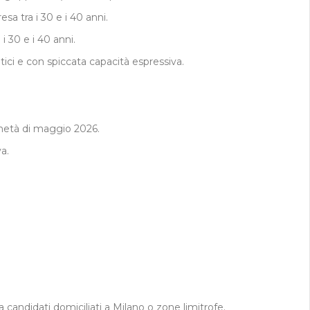
sa tra i 30 e i 40 anni.
i 30 e i 40 anni.
tici e con spiccata capacità espressiva.
 metà di maggio 2026.
a.
a candidati domiciliati a Milano o zone limitrofe.