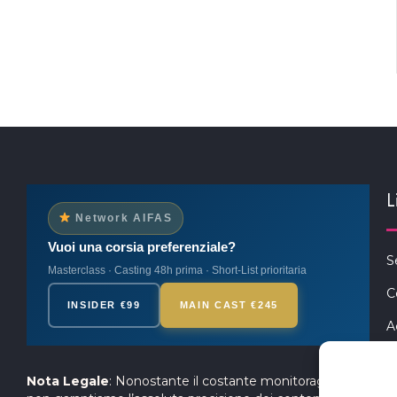
L
Network AIFAS
Vuoi una corsia preferenziale?
S
Masterclass · Casting 48h prima · Short-List prioritaria
C
INSIDER €99
MAIN CAST €245
A
P
Nota Legale
: Nonostante il costante monitoraggio,
S