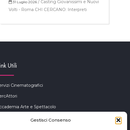
/
Casting Giovanissimi e Nuovi
31 Luglio 2026
Volti - Roma CHI CERCANO: Interpreti
ink Utili
ervizi Cinematografici
ercAttori
ccademia Arte e Spettacolo
iceno Cinema Festival
Gestisci Consenso
an Benedetto del Tronto