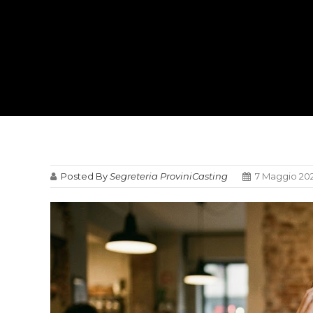
Posted By
Segreteria ProviniCasting
7 Maggio 20