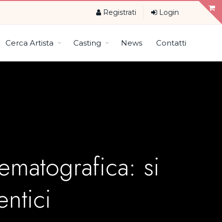
Registrati
Login
Cerca Artista
Casting
News
Contatti
ematografica: si
entici