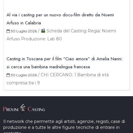
Al via i casting per un nuovo docu-film diretto da Noemi
Arfuso in Calabria
/
Scheda del Casting Regia: Noemi
30 Luglio 2026
Arfuso Produzione: Lab 80
Casting in Toscana per il film “Ciao amore” di Amelia Nanni:
si cerca una bambina madrelingua francese
/
CHI CERCANO: 1 Bambina di età
30 Luglio 2026
compresa tra i 9
Il network che permette agli artisti, agenzie, registi, case di
produzione e a tutte le altre figure tecniche di entrare in