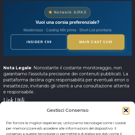
Network AIFAS
Vuoi una corsia preferenziale?
Masterclass · Casting 48h prima · Short-List prioritaria
INSIDER €99
MAIN CAST €245
Nota Legale
: Nonostante il costante monitoraggio, non
garantiamo l’assoluta precisione dei contenuti pubblicati. La
piattaforma declina ogni responsabilità per eventuali errori o
inesattezze, invitando gli utenti a una consultazione attenta
e responsabile.
Link Utili
Gestisci Consenso
Servizi Cinematografici
Per fornire le migliori esperienze, utilizziamo tecnologie come i cookie
per memorizzare e/o accedere alle informazioni del dispositivo. Il
CercAttori
consenso a queste tecnologie ci permetterà di elaborare dati come il