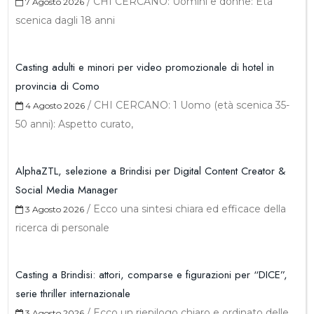
/
CHI CERCANO: Uomini e donne: Età
7 Agosto 2026
scenica dagli 18 anni
Casting adulti e minori per video promozionale di hotel in
provincia di Como
/
CHI CERCANO: 1 Uomo (età scenica 35-
4 Agosto 2026
50 anni): Aspetto curato,
AlphaZTL, selezione a Brindisi per Digital Content Creator &
Social Media Manager
/
Ecco una sintesi chiara ed efficace della
3 Agosto 2026
ricerca di personale
Casting a Brindisi: attori, comparse e figurazioni per “DICE”,
serie thriller internazionale
/
Ecco un riepilogo chiaro e ordinato delle
3 Agosto 2026