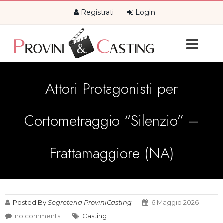
Registrati
Login
Attori Protagonisti per
Cortometraggio “Silenzio” –
Frattamaggiore (NA)
Posted By
Segreteria ProviniCasting
6 Maggio 2026
no comments
Casting