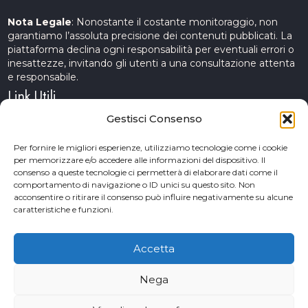
Nota Legale
: Nonostante il costante monitoraggio, non
garantiamo l’assoluta precisione dei contenuti pubblicati. La
piattaforma declina ogni responsabilità per eventuali errori o
inesattezze, invitando gli utenti a una consultazione attenta
e responsabile.
Link Utili
Gestisci Consenso
Servizi Cinematografici
Per fornire le migliori esperienze, utilizziamo tecnologie come i cookie
per memorizzare e/o accedere alle informazioni del dispositivo. Il
CercAttori
consenso a queste tecnologie ci permetterà di elaborare dati come il
comportamento di navigazione o ID unici su questo sito. Non
Accademia Arte e Spettacolo
acconsentire o ritirare il consenso può influire negativamente su alcune
caratteristiche e funzioni.
Piceno Cinema Festival
San Benedetto del Tronto
Accetta
Nega
© 2026 Copyrights. Provini&Casting. Powered by TM web